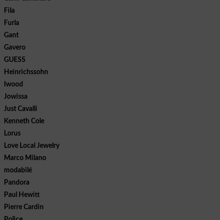
Fila
Furla
Gant
Gavero
GUESS
Heinrichssohn
Iwood
Jowissa
Just Cavalli
Kenneth Cole
Lorus
Love Local Jewelry
Marco Milano
modabilé
Pandora
Paul Hewitt
Pierre Cardin
Police