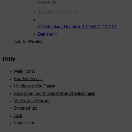
Damenuhr
Ursprünglicher
Aktueller
122,65
€
79,72
€
Preis
Preis
war:
ist:
122,65 €
79,72 €.
Add to Wishlist
Hilfe
Mein Konto
Kunden Service
Häufig gestellte Fragen
Rückgabe- und Rückerstattungsbedingungen
Widerrufsbelehrung
Datenschutz
AGB
Impressum