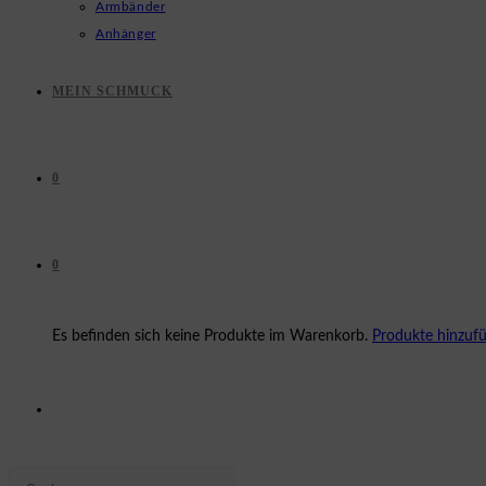
Armbänder
Anhänger
MEIN SCHMUCK
0
0
Es befinden sich keine Produkte im Warenkorb.
Produkte hinzuf
WEBSITE-
Press