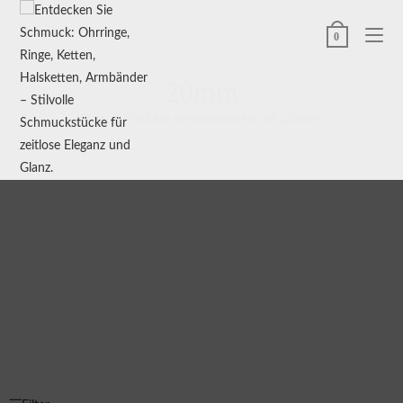
0
20mm
Start
>
Produkte verschlagwortet mit „20mm“