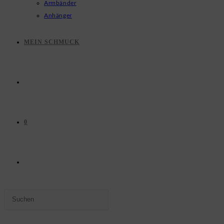
Armbänder
Anhänger
MEIN SCHMUCK
0
WEBSITE-
Press
SUCHE
Escape
to