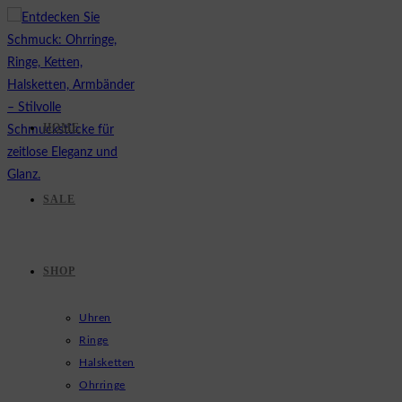
Zum
Inhalt
springen
HOME
SALE
SHOP
Uhren
Ringe
Halsketten
Ohrringe