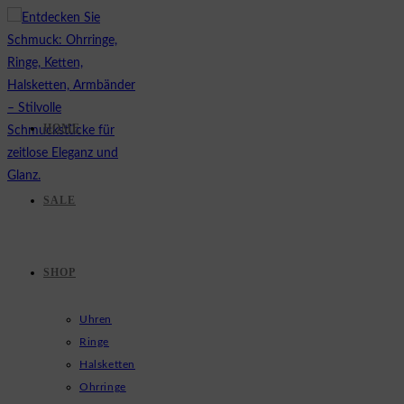
Zum
Inhalt
springen
HOME
SALE
SHOP
Uhren
Ringe
Halsketten
Ohrringe