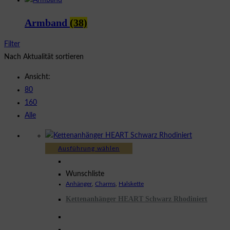
Armband
(38)
Filter
Nach Aktualität sortieren
Ansicht:
80
160
Alle
Dieses
Ausführung wählen
Produkt
weist
Wunschliste
Anhänger
,
Charms
,
Halskette
mehrere
Kettenanhänger HEART Schwarz Rhodiniert
Varianten
auf.
Die