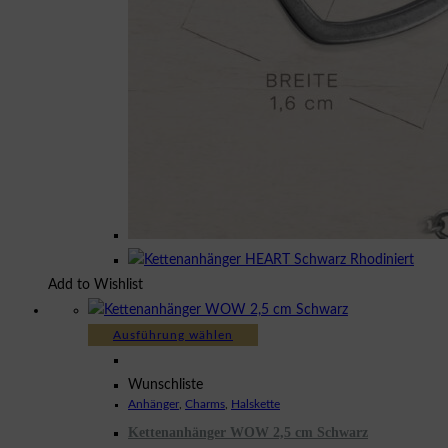
Add to Wishlist
Dieses
Ausführung wählen
Produkt
weist
Wunschliste
Anhänger
,
Charms
,
Halskette
mehrere
Kettenanhänger WOW 2,5 cm Schwarz
Varianten