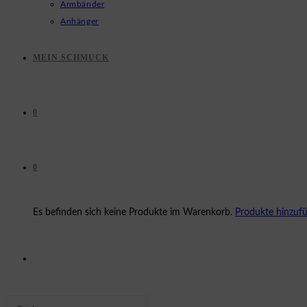
Armbänder
Anhänger
MEIN SCHMUCK
0
0
Es befinden sich keine Produkte im Warenkorb.
Produkte hinzuf
WEBSITE-
Press