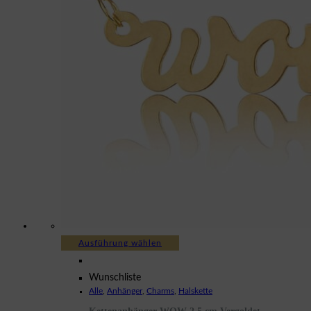
Dieses
Ausführung wählen
Produkt
weist
Wunschliste
Alle
,
Anhänger
,
Charms
,
Halskette
mehrere