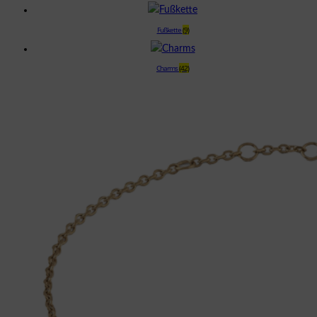
Fußkette
(9)
Charms
(42)