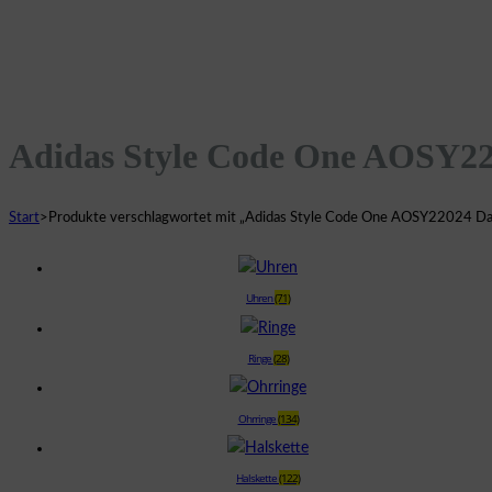
Adidas Style Code One AOSY2
Start
>
Produkte verschlagwortet mit „Adidas Style Code One AOSY22024 D
Uhren
(71)
Ringe
(28)
Ohrringe
(134)
Halskette
(122)