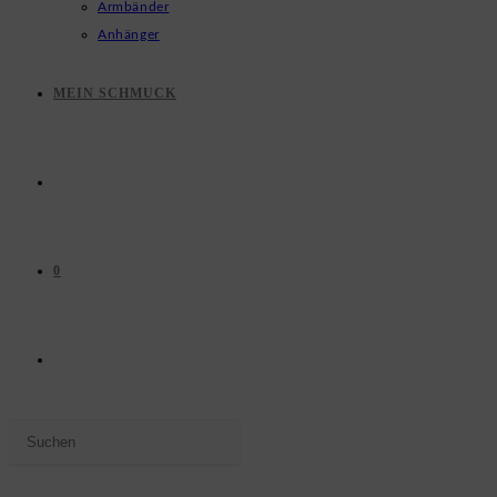
Armbänder
Anhänger
MEIN SCHMUCK
0
WEBSITE-
Press
SUCHE
Escape
to