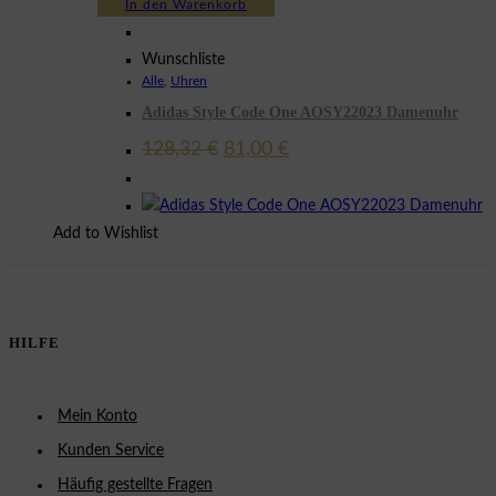
In den Warenkorb
Wunschliste
Alle
,
Uhren
Adidas Style Code One AOSY22023 Damenuhr
Ursprünglicher
Aktueller
128,32
€
81,00
€
Preis
Preis
war:
ist:
128,32 €
81,00 €.
Add to Wishlist
HILFE
Mein Konto
Kunden Service
Häufig gestellte Fragen