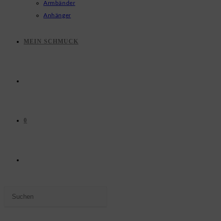
Armbänder
Anhänger
MEIN SCHMUCK
0
WEBSITE-
Press
SUCHE
Escape
to