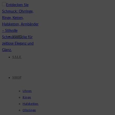
Zum
Inhalt
springen
HOME
SALE
SHOP
Uhren
Ringe
Halsketten
Ohrringe