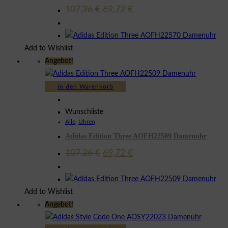
Ursprünglicher
Aktueller
107,26
€
69,72
€
Preis
Preis
war:
ist:
107,26 €
69,72 €.
Add to Wishlist
Angebot!
In den Warenkorb
Wunschliste
Alle
,
Uhren
Adidas Edition Three AOFH22509 Damenuhr
Ursprünglicher
Aktueller
107,26
€
69,72
€
Preis
Preis
war:
ist:
107,26 €
69,72 €.
Add to Wishlist
Angebot!