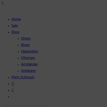
0
close
UMSCHALTEN
the
search
Home
panel.
Sale
Shop
Uhren
Ringe
Halsketten
Ohrringe
Armbänder
Anhänger
Mein Schmuck
0
Website-
Suche
Diese