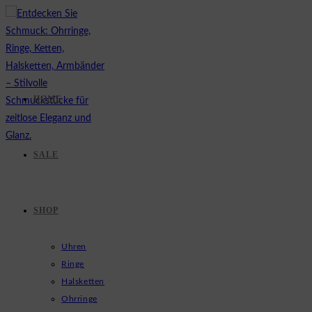
Zum
Inhalt
springen
HOME
SALE
SHOP
Uhren
Ringe
Halsketten
Ohrringe