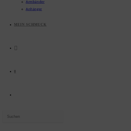
Armbänder
Anhänger
MEIN SCHMUCK
0
WEBSITE-
Press
SUCHE
Escape
to