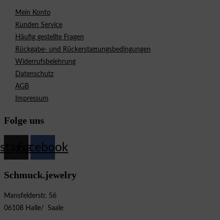
Mein Konto
Kunden Service
Häufig gestellte Fragen
Rückgabe- und Rückerstattungsbedingungen
Widerrufsbelehrung
Datenschutz
AGB
Impressum
Folge uns
nstagram
Facebook
Schmuck.jewelry
Mansfelderstr. 56
06108 Halle/ Saale