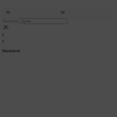
Textsuche
×
×
Warenkorb