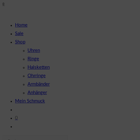
0
close
UMSCHALTEN
the
search
Home
panel.
Sale
Shop
Uhren
Ringe
Halsketten
Ohrringe
Armbänder
Anhänger
Mein Schmuck
0
Website-
Suche
Diese