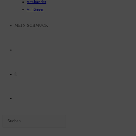
Armbänder
Anhänger
MEIN SCHMUCK
0
WEBSITE-
Press
SUCHE
Escape
to