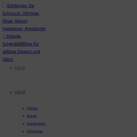
Zum
Inhalt
springen
HOME
SALE
SHOP
Uhren
Ringe
Halsketten
Ohrringe