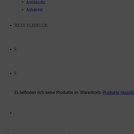
Armbänder
Anhänger
MEIN SCHMUCK
0
0
Es befinden sich keine Produkte im Warenkorb.
Produkte hinzuf
WEBSITE-
Press