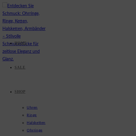
Zum
Inhalt
springen
HOME
SALE
SHOP
Uhren
Ringe
Halsketten
Ohrringe