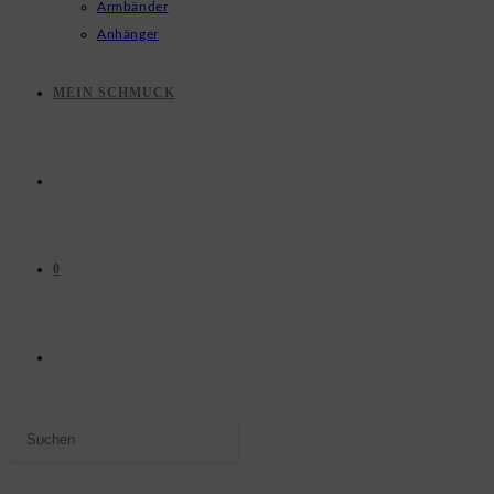
Armbänder
Anhänger
MEIN SCHMUCK
0
WEBSITE-
Press
SUCHE
Escape
to