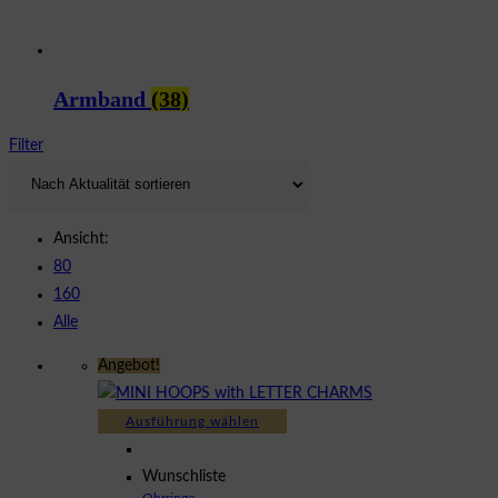
Armband
(38)
Filter
Ansicht:
80
160
Alle
Angebot!
Dieses
Ausführung wählen
Produkt
weist
Wunschliste