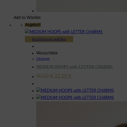
Add to Wishlist
Angebot!
Dieses
Ausführung wählen
Produkt
weist
Wunschliste
Ohrringe
mehrere
MEDIUM HOOPS with LETTER CHARMS
Varianten
auf.
Ursprünglicher
Aktueller
40,52
€
22,29
€
Preis
Preis
Die
war:
ist:
Optionen
40,52 €
22,29 €.
können
auf
der
Produktseite
gewählt