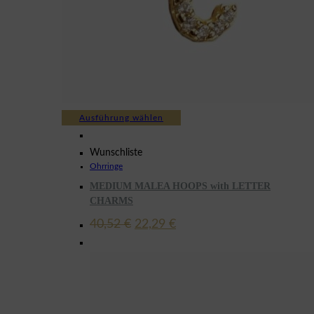
Dieses
Ausführung wählen
Produkt
weist
Wunschliste
Ohrringe
mehrere
MEDIUM MALEA HOOPS with LETTER
Varianten
CHARMS
auf.
Ursprünglicher
Aktueller
Die
40,52
€
22,29
€
Preis
Preis
Optionen
war:
ist:
können
40,52 €
22,29 €.
auf
der
Produktseite