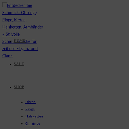
Zum
Inhalt
springen
HOME
SALE
SHOP
Uhren
Ringe
Halsketten
Ohrringe