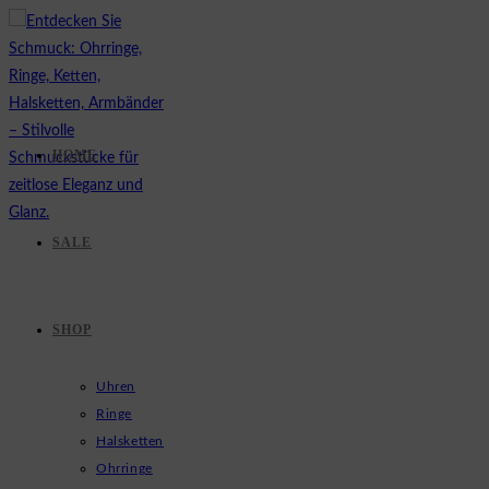
Zum
Inhalt
springen
HOME
SALE
SHOP
Uhren
Ringe
Halsketten
Ohrringe