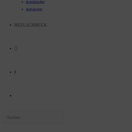
Armbänder
Anhänger
MEIN SCHMUCK
0
WEBSITE-
Press
SUCHE
Escape
to