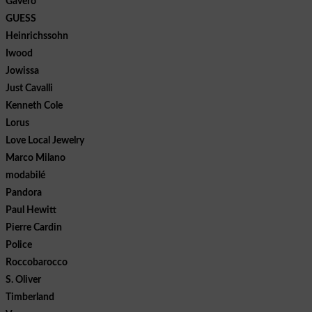
Gavero
GUESS
Heinrichssohn
Iwood
Jowissa
Just Cavalli
Kenneth Cole
Lorus
Love Local Jewelry
Marco Milano
modabilé
Pandora
Paul Hewitt
Pierre Cardin
Police
Roccobarocco
S. Oliver
Timberland