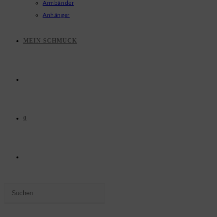
Armbänder
Anhänger
MEIN SCHMUCK
0
WEBSITE-
Press
SUCHE
Escape
to