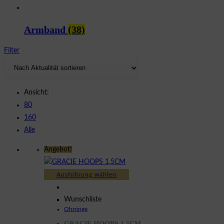
Armband
(38)
Filter
Ansicht:
80
160
Alle
Angebot!
Dieses
Ausführung wählen
Produkt
weist
Wunschliste
Ohrringe
mehrere
GRACIE HOOPS 1,5CM