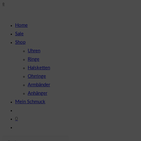
0
close
UMSCHALTEN
the
search
Home
panel.
Sale
Shop
Uhren
Ringe
Halsketten
Ohrringe
Armbänder
Anhänger
Mein Schmuck
0
Website-
Suche
Diese