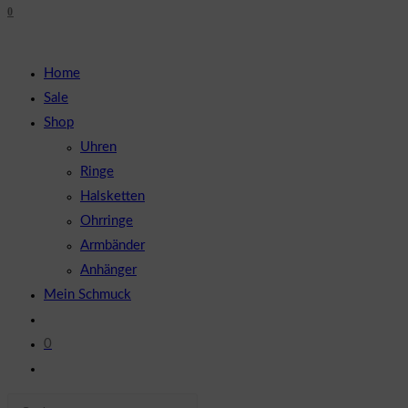
0
close
UMSCHALTEN
the
search
Home
panel.
Sale
Shop
Uhren
Ringe
Halsketten
Ohrringe
Armbänder
Anhänger
Mein Schmuck
0
Website-
Suche
Diese