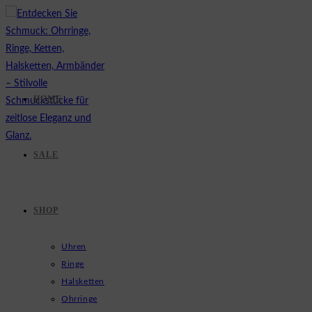
Zum
Inhalt
springen
HOME
SALE
SHOP
Uhren
Ringe
Halsketten
Ohrringe