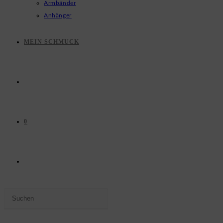
Armbänder
Anhänger
MEIN SCHMUCK
0
WEBSITE-
Press
SUCHE
Escape
to