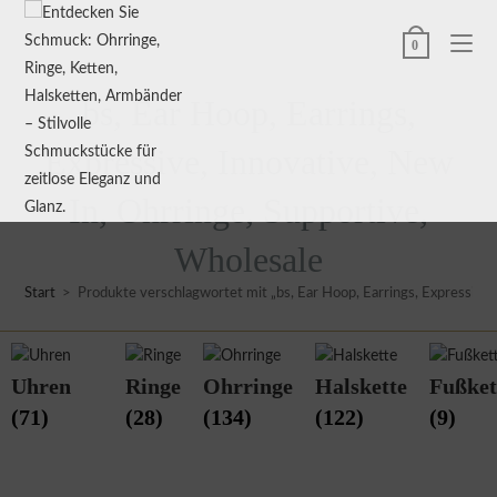
0
bs, Ear Hoop, Earrings,
Expressive, Innovative, New
In, Ohrringe, Supportive,
Wholesale
Start
>
Produkte verschlagwortet mit „bs, Ear Hoop, Earrings, Expressive,
Uhren
Ringe
Ohrringe
Halskette
Fußket
(71)
(28)
(134)
(122)
(9)