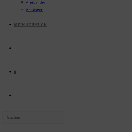
Armbänder
Anhänger
MEIN SCHMUCK
0
WEBSITE-
Press
SUCHE
Escape
to