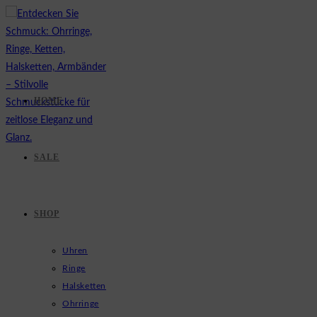
Zum
Inhalt
springen
HOME
SALE
SHOP
Uhren
Ringe
Halsketten
Ohrringe