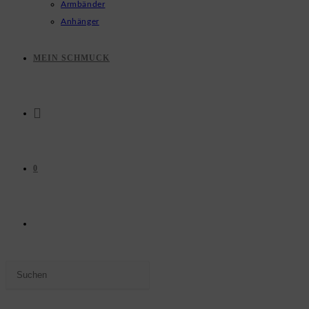
Armbänder
Anhänger
MEIN SCHMUCK
0
WEBSITE-
Press
SUCHE
Escape
to