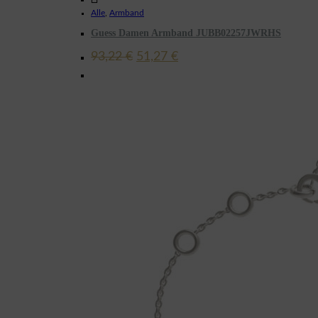
Alle
,
Armband
Guess Damen Armband JUBB02257JWRHS
Ursprünglicher
Aktueller
93,22
€
51,27
€
Preis
Preis
war:
ist:
93,22 €
51,27 €.