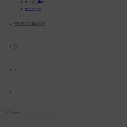
Armbänder
Anhänger
MEIN SCHMUCK
0
WEBSITE-
Press
SUCHE
Escape
to