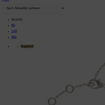
Filter
Ansicht:
80
160
Alle
Angebot!