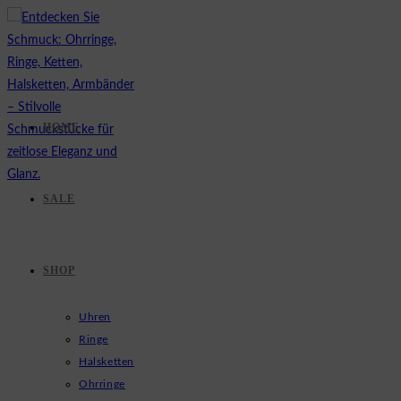
Zum
Inhalt
springen
HOME
SALE
SHOP
Uhren
Ringe
Halsketten
Ohrringe