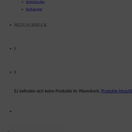
Armbänder
Anhänger
MEIN SCHMUCK
0
0
Es befinden sich keine Produkte im Warenkorb.
Produkte hinzuf
WEBSITE-
Press