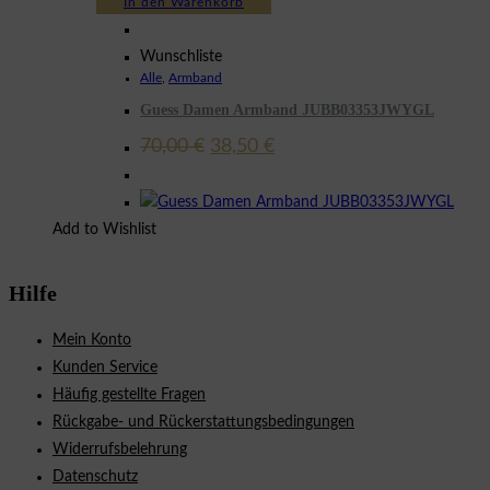
In den Warenkorb
Wunschliste
Alle
,
Armband
Guess Damen Armband JUBB03353JWYGL
Ursprünglicher
Aktueller
70,00
€
38,50
€
Preis
Preis
war:
ist:
70,00 €
38,50 €.
Add to Wishlist
Hilfe
Mein Konto
Kunden Service
Häufig gestellte Fragen
Rückgabe- und Rückerstattungsbedingungen
Widerrufsbelehrung
Datenschutz