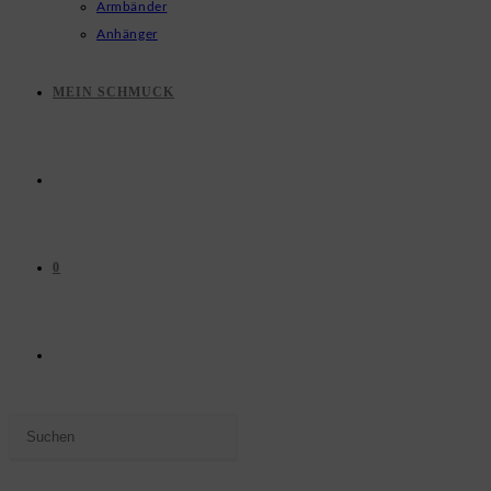
Armbänder
Anhänger
MEIN SCHMUCK
0
WEBSITE-
Press
SUCHE
Escape
to