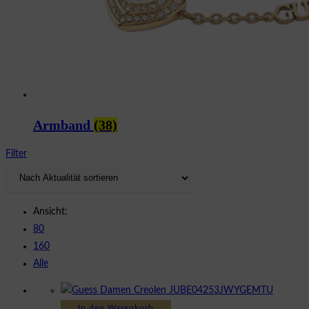
Armband
(38)
Filter
Ansicht:
80
160
Alle
In den Warenkorb