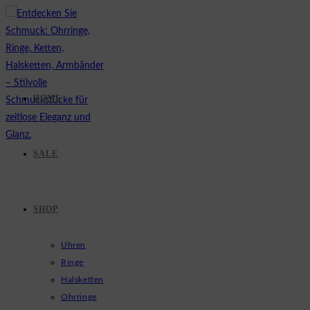
Zum
Inhalt
springen
HOME
SALE
SHOP
Uhren
Ringe
Halsketten
Ohrringe