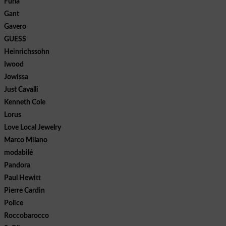
Furla
Gant
Gavero
GUESS
Heinrichssohn
Iwood
Jowissa
Just Cavalli
Kenneth Cole
Lorus
Love Local Jewelry
Marco Milano
modabilé
Pandora
Paul Hewitt
Pierre Cardin
Police
Roccobarocco