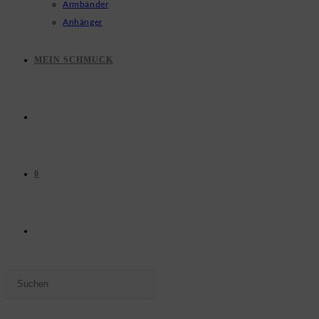
Armbänder
Anhänger
MEIN SCHMUCK
0
WEBSITE-
Press
SUCHE
Escape
to