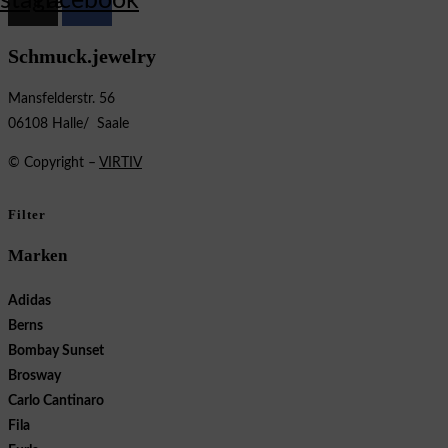
nstagram
Facebook
Schmuck.jewelry
Mansfelderstr. 56
06108 Halle/ Saale
© Copyright –
VIRTIV
Filter
Marken
Adidas
Berns
Bombay Sunset
Brosway
Carlo Cantinaro
Fila