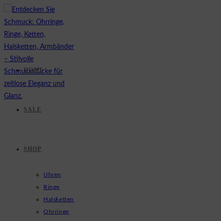
Zum
Inhalt
springen
HOME
SALE
SHOP
Uhren
Ringe
Halsketten
Ohrringe