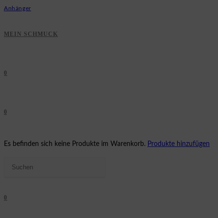
Anhänger
MEIN SCHMUCK
0
0
Es befinden sich keine Produkte im Warenkorb.
Produkte hinzufügen
Press
Escape
WEBSITE-
to
0
close
the
SUCHE