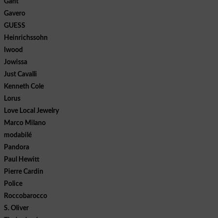
Gant
Gavero
GUESS
Heinrichssohn
Iwood
Jowissa
Just Cavalli
Kenneth Cole
Lorus
Love Local Jewelry
Marco Milano
modabilé
Pandora
Paul Hewitt
Pierre Cardin
Police
Roccobarocco
S. Oliver