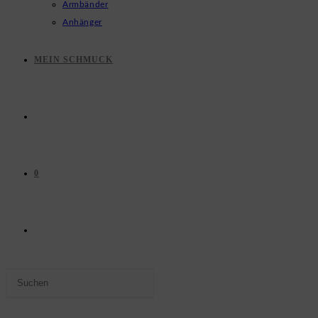
Armbänder
Anhänger
MEIN SCHMUCK
0
WEBSITE-
Press
SUCHE
Escape
to