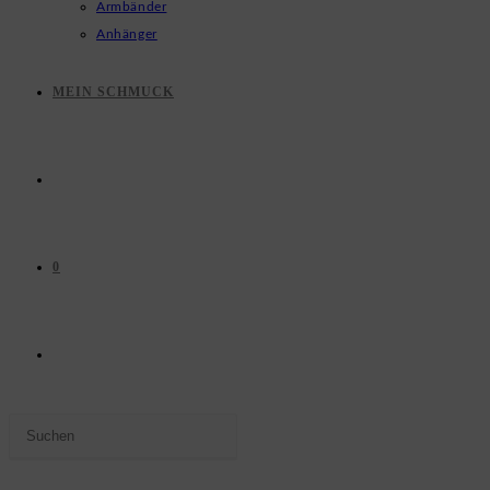
Armbänder
Anhänger
MEIN SCHMUCK
0
WEBSITE-
Press
SUCHE
Escape
to