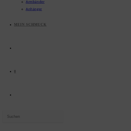
Armbänder
Anhänger
MEIN SCHMUCK
0
WEBSITE-
Press
SUCHE
Escape
to