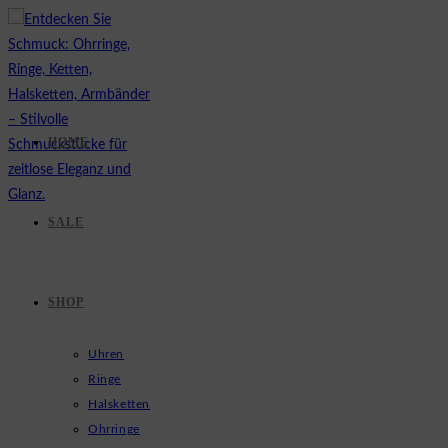
Zum
Inhalt
springen
HOME
SALE
SHOP
Uhren
Ringe
Halsketten
Ohrringe