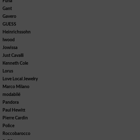
Furla
Gant
Gavero
GUESS
Heinrichssohn
Iwood
Jowissa
Just Cavalli
Kenneth Cole
Lorus
Love Local Jewelry
Marco Milano
modabilé
Pandora
Paul Hewitt
Pierre Cardin
Police
Roccobarocco