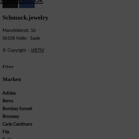
nstagram
Facebook
Schmuck.jewelry
Mansfelderstr. 56
06108 Halle/ Saale
© Copyright –
VIRTIV
Filter
Marken
Adidas
Berns
Bombay Sunset
Brosway
Carlo Cantinaro
Fila