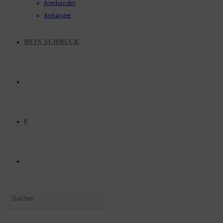
Armbänder
Anhänger
MEIN SCHMUCK
0
WEBSITE-
Press
SUCHE
Escape
to