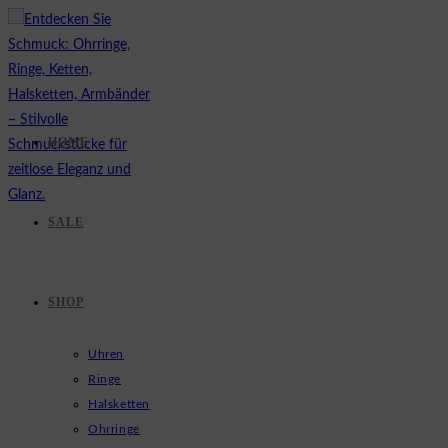
Zum
Inhalt
springen
HOME
SALE
SHOP
Uhren
Ringe
Halsketten
Ohrringe