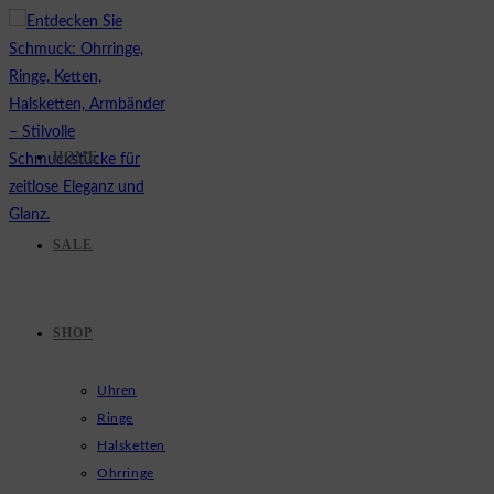
Zum
Inhalt
springen
HOME
SALE
SHOP
Uhren
Ringe
Halsketten
Ohrringe