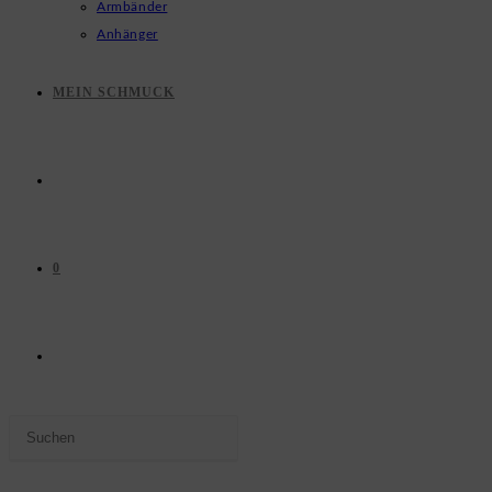
Armbänder
Anhänger
MEIN SCHMUCK
0
WEBSITE-
Press
SUCHE
Escape
to