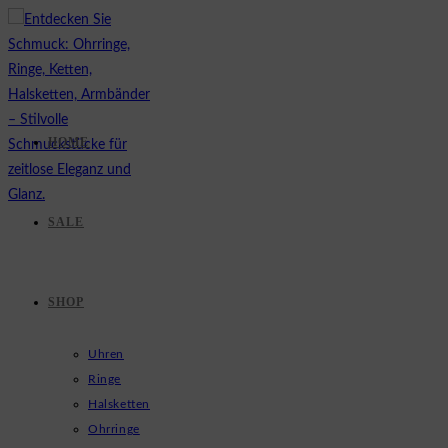
Zum
Inhalt
springen
HOME
SALE
SHOP
Uhren
Ringe
Halsketten
Ohrringe