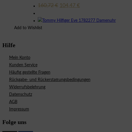
Ursprünglicher
Aktueller
160,72
€
104,47
€
Preis
Preis
war:
ist:
160,72 €
104,47 €.
Add to Wishlist
Hilfe
Mein Konto
Kunden Service
Häufig gestellte Fragen
Rückgabe- und Rückerstattungsbedingungen
Widerrufsbelehrung
Datenschutz
AGB
Impressum
Folge uns