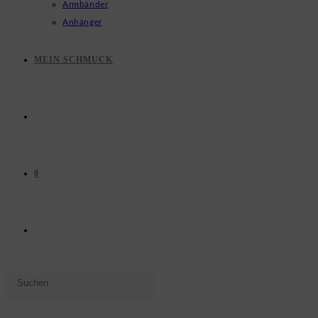
Armbänder
Anhänger
MEIN SCHMUCK
0
WEBSITE-
Press
SUCHE
Escape
to