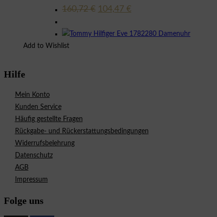
Ursprünglicher
Aktueller
160,72
€
104,47
€
Preis
Preis
war:
ist:
160,72 €
104,47 €.
Add to Wishlist
Hilfe
Mein Konto
Kunden Service
Häufig gestellte Fragen
Rückgabe- und Rückerstattungsbedingungen
Widerrufsbelehrung
Datenschutz
AGB
Impressum
Folge uns