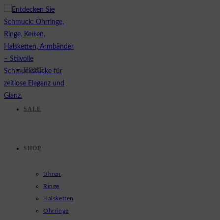
Zum
Inhalt
springen
HOME
SALE
SHOP
Uhren
Ringe
Halsketten
Ohrringe