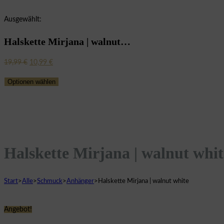
Ausgewählt:
Halskette Mirjana | walnut…
Ursprünglicher
Aktueller
19,99
€
10,99
€
Preis
Preis
Optionen wählen
war:
ist:
19,99 €
10,99 €.
Halskette Mirjana | walnut whit
Start
>
Alle
>
Schmuck
>
Anhänger
>
Halskette Mirjana | walnut white
Angebot!