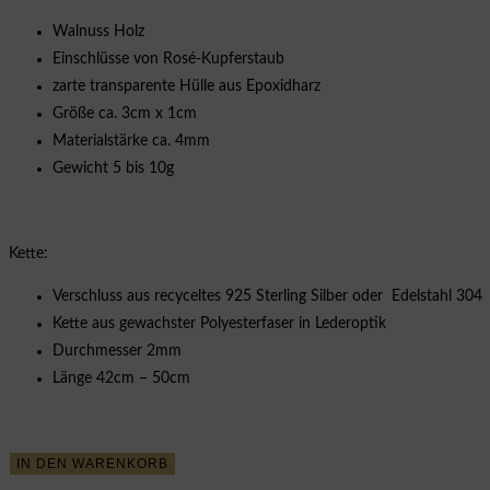
Walnuss Holz
Einschlüsse von Rosé-Kupferstaub
zarte transparente Hülle aus Epoxidharz
Größe ca. 3cm x 1cm
Materialstärke ca. 4mm
Gewicht 5 bis 10g
Kette:
Verschluss aus recyceltes 925 Sterling Silber oder Edelstahl 304
Kette aus gewachster Polyesterfaser in Lederoptik
Durchmesser 2mm
Länge 42cm – 50cm
Halskette
IN DEN WARENKORB
Mirjana