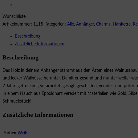
|
walnut
Wunschliste
white
Artikelnummer:
1115
Kategorien:
Alle
,
Anhänger
,
Charms
,
Halskette
,
Re
Menge
Beschreibung
Zusätzliche Informationen
Beschreibung
Das Holz in deinem Anhänger stammt aus den Ästen eines Walnussbaums
und lecker Wallnüsse herunter. Damit er gesund und munter weiter wac
2 Jahre getrocknet, verarbeitet, gesägt, geschliffen, veredelt und polie
In einem Hauch aus Epoxidharz veredelt mit Materialien wie Gold, Silbe
Schmuckstück!
Zusätzliche Informationen
Farben
Weiß