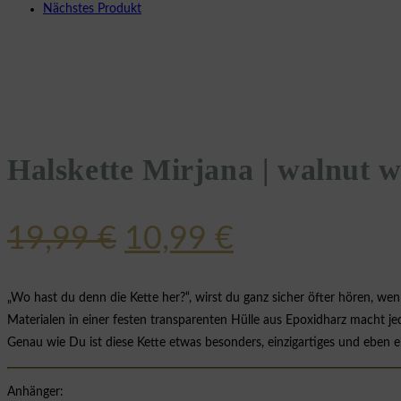
Nächstes Produkt
Halskette Mirjana | walnut w
Ursprünglicher
Aktueller
19,99
€
10,99
€
Preis
Preis
war:
ist:
„Wo hast du denn die Kette her?“, wirst du ganz sicher öfter hören, w
Materialen in einer festen transparenten Hülle aus Epoxidharz macht jed
19,99 €
10,99 €.
Genau wie Du ist diese Kette etwas besonders, einzigartiges und eben e
Anhänger: