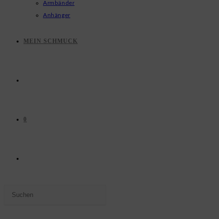
Armbänder
Anhänger
MEIN SCHMUCK
0
WEBSITE-
Press
SUCHE
Escape
to