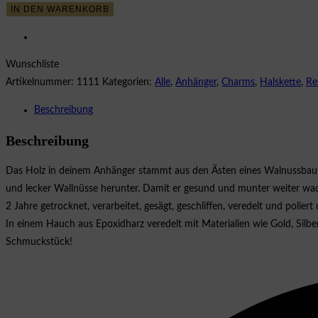
Halskette
IN DEN WARENKORB
Nelli
|
walnut
Wunschliste
white
Artikelnummer:
1111
Kategorien:
Alle
,
Anhänger
,
Charms
,
Halskette
,
Re
gold
Beschreibung
Menge
Beschreibung
Das Holz in deinem Anhänger stammt aus den Ästen eines Walnussbaums
und lecker Wallnüsse herunter. Damit er gesund und munter weiter wac
2 Jahre getrocknet, verarbeitet, gesägt, geschliffen, veredelt und polie
In einem Hauch aus Epoxidharz veredelt mit Materialien wie Gold, Silbe
Schmuckstück!
Opens
in
a