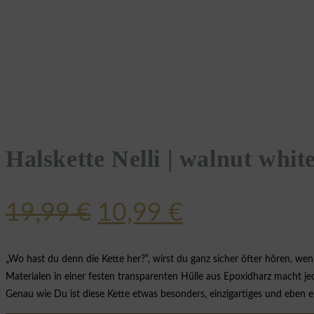
Halskette Nelli | walnut whit
Ursprünglicher
Aktueller
19,99
€
10,99
€
Preis
Preis
war:
ist:
„Wo hast du denn die Kette her?“, wirst du ganz sicher öfter hören, w
Materialen in einer festen transparenten Hülle aus Epoxidharz macht jed
19,99 €
10,99 €.
Genau wie Du ist diese Kette etwas besonders, einzigartiges und eben e