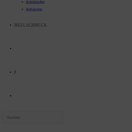
Armbänder
Anhänger
MEIN SCHMUCK
0
WEBSITE-
Press
SUCHE
Escape
to