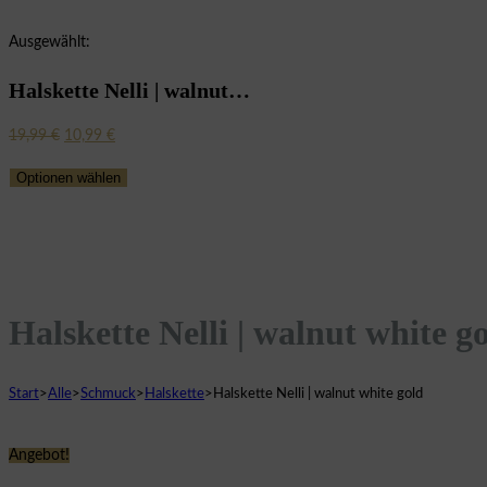
Ausgewählt:
Halskette Nelli | walnut…
Ursprünglicher
Aktueller
19,99
€
10,99
€
Preis
Preis
Optionen wählen
war:
ist:
19,99 €
10,99 €.
Halskette Nelli | walnut white g
Start
>
Alle
>
Schmuck
>
Halskette
>
Halskette Nelli | walnut white gold
Angebot!