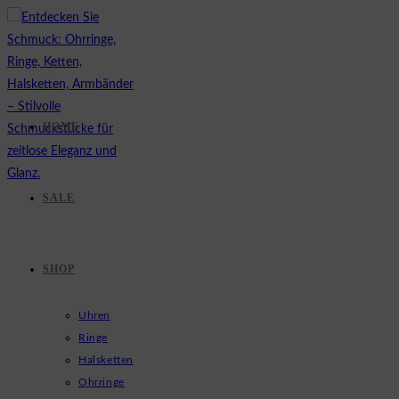
Zum
Inhalt
springen
HOME
SALE
SHOP
Uhren
Ringe
Halsketten
Ohrringe