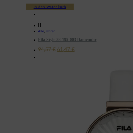
In den Warenkorb
Alle
,
Uhren
Fila Style 38-195-003 Damenuhr
Ursprünglicher
Aktueller
94,57
€
61,47
€
Preis
Preis
war:
ist:
94,57 €
61,47 €.