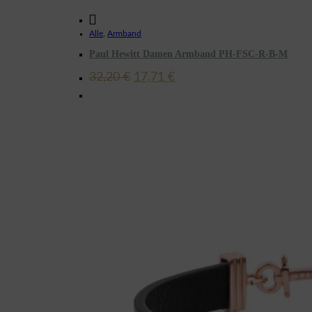
Alle
,
Armband
Paul Hewitt Damen Armband PH-FSC-R-B-M
Ursprünglicher
Aktueller
32,20
€
17,71
€
Preis
Preis
war:
ist:
32,20 €
17,71 €.