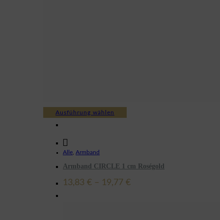
Dieses
Ausführung wählen
Produkt
weist
mehrere
Alle
,
Armband
Varianten
Armband CIRCLE 1 cm Roségold
auf.
Preisspanne:
13,83
€
–
19,77
€
Die
13,83 €
Optionen
bis
19,77 €
können