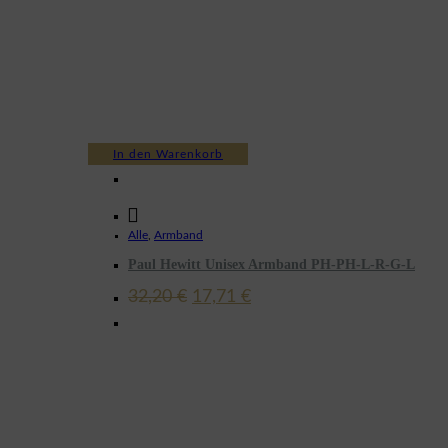
In den Warenkorb
Alle
,
Armband
Paul Hewitt Unisex Armband PH-PH-L-R-G-L
Ursprünglicher
Aktueller
32,20
€
17,71
€
Preis
Preis
war:
ist:
32,20 €
17,71 €.