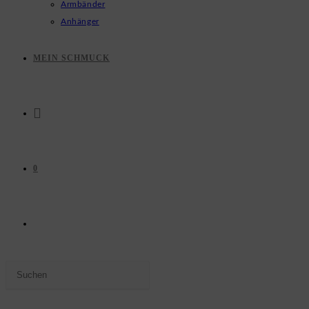
Armbänder
Anhänger
MEIN SCHMUCK
0
WEBSITE-
Press
SUCHE
Escape
to