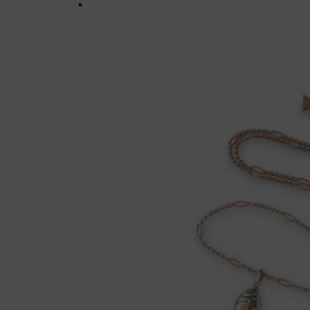
war:
ist:
85,12 €
46,82 €.