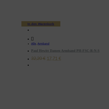
In den Warenkorb
Alle
,
Armband
Paul Hewitt Damen Armband PH-FSC-R-N-S
Ursprünglicher
Aktueller
32,20
€
17,71
€
Preis
Preis
war:
ist:
32,20 €
17,71 €.