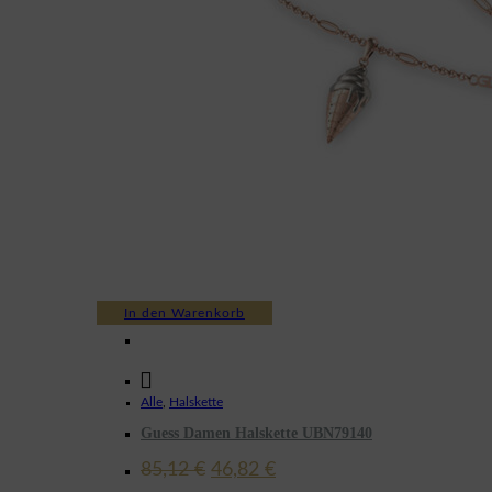
In den Warenkorb
Alle
,
Halskette
Guess Damen Halskette UBN79140
Ursprünglicher
Aktueller
85,12
€
46,82
€
Preis
Preis