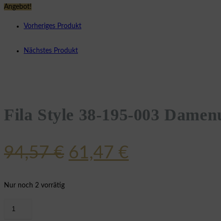
Angebot!
Vorheriges Produkt
Nächstes Produkt
Fila Style 38-195-003 Damen
Ursprünglicher
Aktueller
94,57
€
61,47
€
Preis
Preis
war:
ist:
Nur noch 2 vorrätig
94,57 €
61,47 €.
Fila
Style