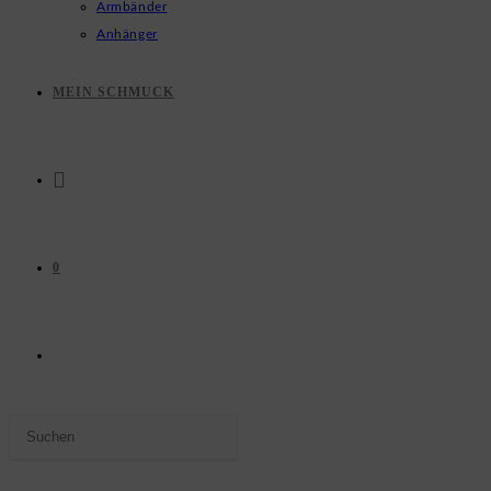
Armbänder
Anhänger
MEIN SCHMUCK
0
WEBSITE-
Press
SUCHE
Escape
to