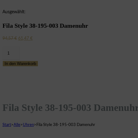
Ausgewählt:
Fila Style 38-195-003 Damenuhr
Ursprünglicher
Aktueller
94,57
€
61,47
€
Preis
Preis
Fila
war:
ist:
Style
94,57 €
61,47 €.
In den Warenkorb
38-
195-
003
Damenuhr
Menge
Fila Style 38-195-003 Damenuh
Start
>
Alle
>
Uhren
>
Fila Style 38-195-003 Damenuhr