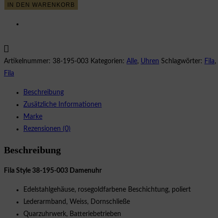
IN DEN WARENKORB
38-
195-
003
Damenuhr
Menge
Artikelnummer:
38-195-003
Kategorien:
Alle
,
Uhren
Schlagwörter:
Fila
,
Fila
Beschreibung
Zusätzliche Informationen
Marke
Rezensionen (0)
Beschreibung
Fila Style 38-195-003 Damenuhr
Edelstahlgehäuse, rosegoldfarbene Beschichtung, poliert
Lederarmband, Weiss, Dornschließe
Quarzuhrwerk, Batteriebetrieben