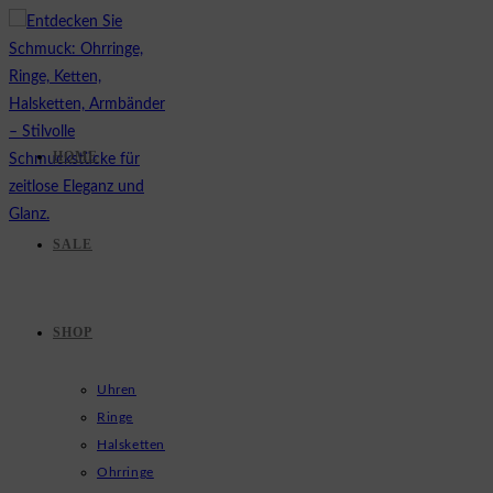
Zum
Inhalt
springen
HOME
SALE
SHOP
Uhren
Ringe
Halsketten
Ohrringe