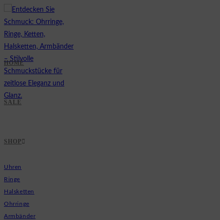
Zum
Inhalt
springen
HOME
SALE
SHOP
Uhren
Ringe
Halsketten
Ohrringe
Armbänder