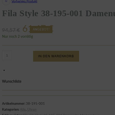
Vorheriges Produkt
Fila Style 38-195-001 Damen
Ursprünglicher
Aktueller
61,47
€
94,57
€
ANGEBOT!
Preis
Preis
Nur noch 2 vorrätig
war:
ist:
Fila
94,57 €
61,47 €.
IN DEN WARENKORB
Style
38-
195-
001
Wunschliste
Damenuhr
Menge
Artikelnummer:
38-195-001
Kategorien:
Alle
,
Uhren