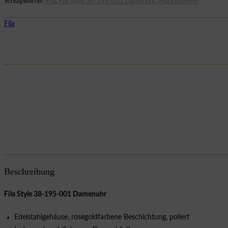
Schlagwörter:
Fila
,
Fila Style 38-195-001 Damenuhr
,
Markenuhren
Fila
Beschreibung
Fila Style 38-195-001 Damenuhr
Edelstahlgehäuse, rosegoldfarbene Beschichtung, poliert