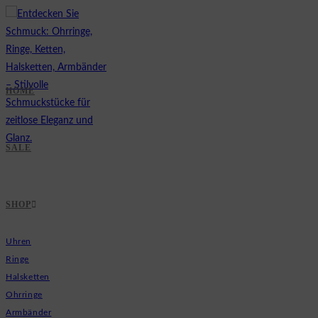
Zum
Inhalt
springen
HOME
SALE
SHOP
Uhren
Ringe
Halsketten
Ohrringe
Armbänder