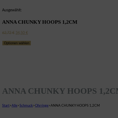
Ausgewählt:
ANNA CHUNKY HOOPS 1,2CM
Ursprünglicher
Aktueller
62,72
€
34,50
€
Preis
Preis
Optionen wählen
war:
ist:
62,72 €
34,50 €.
ANNA CHUNKY HOOPS 1,2
Start
>
Alle
>
Schmuck
>
Ohrringe
>
ANNA CHUNKY HOOPS 1,2CM