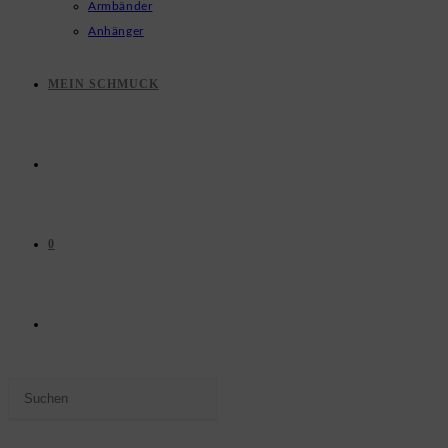
Armbänder
Anhänger
MEIN SCHMUCK
0
WEBSITE-
Press
SUCHE
Escape
to