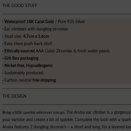
THE GOOD STUFF
∙ Waterproof 18K Carat Gold
/ Pure 925 Silver
∙
Ear climbers with dangling zirconias
∙
Stud size:
4.7cm x 1.6cm
∙
Easy close push-back stud
∙ Ethically sourced
AAA Cubic Zirconias & fresh water pearls
∙ Gift Box packaging
∙ Nickel-free, Hypoallergenic
∙
Sustainably produced
∙
Carbon neutral
free shipping
THE DESIGN
Bring a little sparkle wherever you go.
The Aruba ear climber is a gorgeous 
your earlobe and create a lot of sparkle. Complete the look with a sparkl
Aruba features 2 dangling zirconia’s – a short and long, for a layered l