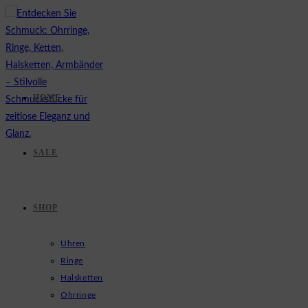
Zum
Inhalt
springen
HOME
SALE
SHOP
Uhren
Ringe
Halsketten
Ohrringe