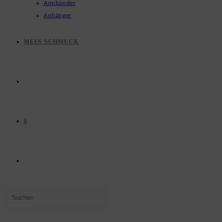
Armbänder
Anhänger
MEIN SCHMUCK
0
WEBSITE-
Press
SUCHE
Escape
to