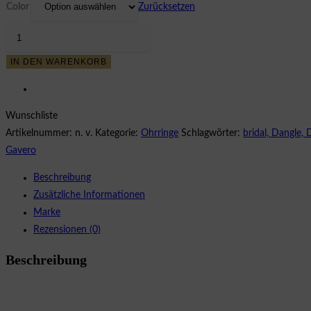
war:
ist:
Color
Zurücksetzen
51,62 €
28,39 €.
ARUBA
STUDS
IN DEN WARENKORB
Menge
Wunschliste
Artikelnummer:
n. v.
Kategorie:
Ohrringe
Schlagwörter:
bridal, Dangle, 
Gavero
Beschreibung
Zusätzliche Informationen
Marke
Rezensionen (0)
Beschreibung