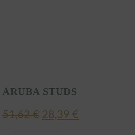
ARUBA STUDS
Ursprünglicher
Aktueller
51,62
€
28,39
€
Preis
Preis