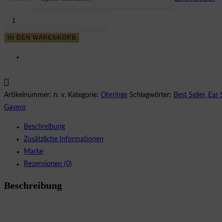
59,39 €
32,66 €.
CELESTE
MOON
IN DEN WARENKORB
&
STAR
STUDS
Menge
Artikelnummer:
n. v.
Kategorie:
Ohrringe
Schlagwörter:
Best Seller, Ear
Gavero
Beschreibung
Zusätzliche Informationen
Marke
Rezensionen (0)
Beschreibung