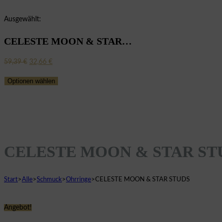
Ausgewählt:
CELESTE MOON & STAR…
Ursprünglicher
Aktueller
59,39
€
32,66
€
Preis
Preis
Optionen wählen
war:
ist:
59,39 €
32,66 €.
CELESTE MOON & STAR ST
Start
>
Alle
>
Schmuck
>
Ohrringe
>
CELESTE MOON & STAR STUDS
Angebot!