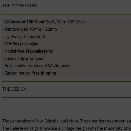
THE GOOD STUFF
∙ Waterproof 18K Carat Gold
/ Pure 925 Silver
∙
Pendant size: 43mm * 22mm
∙
Lightweight maxi studs
∙ Gift Box packaging
∙ Nickel-free, Hypoallergenic
∙
Sustainably produced
∙ Sustainably produced AAA Zirconias
∙
Carbon neutral
free shipping
THE DESIGN
The centerpiece of our Celestial collection. These handcrafted moon and s
The Celeste earrings showcase a vintage design with the modernity of a