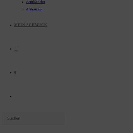
Armbänder
Anhänger
MEIN SCHMUCK
0
WEBSITE-
Press
SUCHE
Escape
to