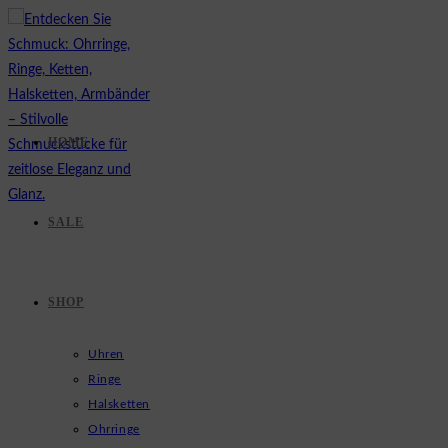
Zum
Inhalt
springen
HOME
SALE
SHOP
Uhren
Ringe
Halsketten
Ohrringe