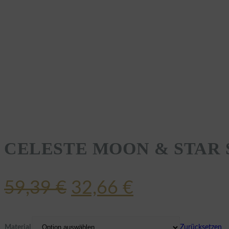
CELESTE MOON & STAR 
Ursprünglicher
Aktueller
59,39
€
32,66
€
Preis
Preis
war:
ist:
Material
Zurücksetzen