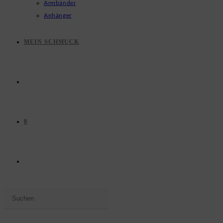
Armbänder
Anhänger
MEIN SCHMUCK
0
WEBSITE-
Press
SUCHE
Escape
to