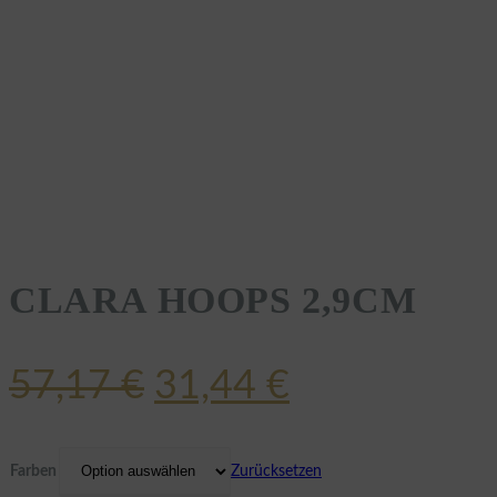
CLARA HOOPS 2,9CM
Ursprünglicher
Aktueller
57,17
€
31,44
€
Preis
Preis
war:
ist:
Farben
Zurücksetzen