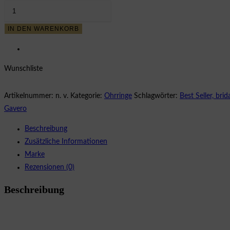
57,17 €
31,44 €.
CLARA
HOOPS
IN DEN WARENKORB
2,9CM
Menge
Wunschliste
Artikelnummer:
n. v.
Kategorie:
Ohrringe
Schlagwörter:
Best Seller, bri
Gavero
Beschreibung
Zusätzliche Informationen
Marke
Rezensionen (0)
Beschreibung