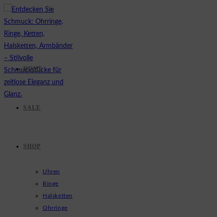
Zum
Inhalt
springen
HOME
SALE
SHOP
Uhren
Ringe
Halsketten
Ohrringe