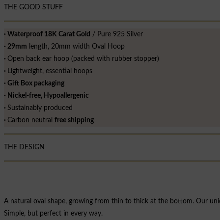
THE GOOD STUFF
∙ Waterproof 18K Carat Gold
/ Pure 925 Silver
∙ 29mm
length, 20mm width Oval Hoop
∙
Open back ear hoop (packed with rubber stopper)
∙
Lightweight, essential hoops
∙ Gift Box packaging
∙ Nickel-free, Hypoallergenic
∙
Sustainably produced
∙
Carbon neutral
free shipping
THE DESIGN
A natural oval shape, growing from thin to thick at the bottom. Our un
Simple, but perfect in every way.