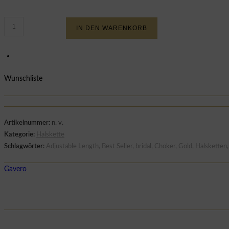
DUA
IN DEN WARENKORB
CHOKER
Menge
Wunschliste
Artikelnummer:
n. v.
Kategorie:
Halskette
Schlagwörter:
Adjustable Length, Best Seller, bridal, Choker, Gold, Halsketten
Gavero