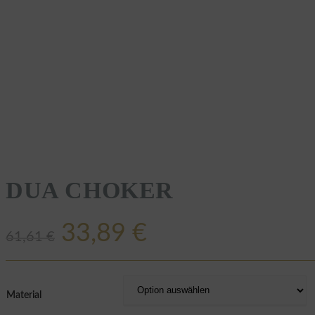
DUA CHOKER
Ursprünglicher
Aktueller
33,89
€
61,61
€
Preis
Preis
war:
ist:
Material
61,61 €
33,89 €.