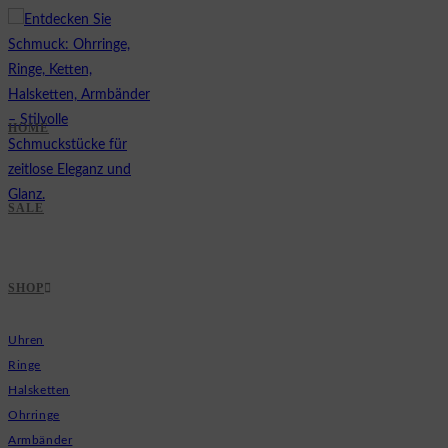
Zum
Inhalt
springen
HOME
SALE
SHOP
Uhren
Ringe
Halsketten
Ohrringe
Armbänder