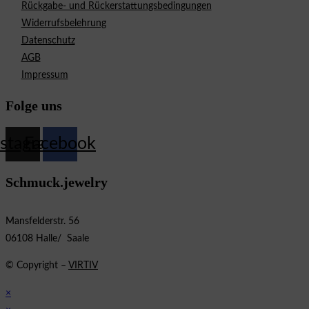
Rückgabe- und Rückerstattungsbedingungen
Widerrufsbelehrung
Datenschutz
AGB
Impressum
Folge uns
nstagram
Facebook
Schmuck.jewelry
Mansfelderstr. 56
06108 Halle/ Saale
© Copyright –
VIRTIV
×