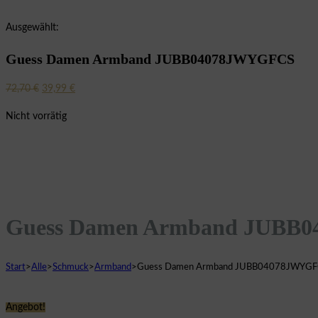
Ausgewählt:
Guess Damen Armband JUBB04078JWYGFCS
Ursprünglicher
Aktueller
72,70
€
39,99
€
Preis
Preis
Nicht vorrätig
war:
ist:
72,70 €
39,99 €.
Guess Damen Armband JUBB
Start
>
Alle
>
Schmuck
>
Armband
>
Guess Damen Armband JUBB04078JWYGF
Angebot!