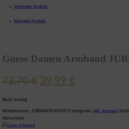
Vorheriges Produkt
Nächstes Produkt
Guess Damen Armband JU
Ursprünglicher
Aktueller
72,70
€
39,99
€
Preis
Preis
war:
ist:
Nicht vorrätig
72,70 €
39,99 €.
Artikelnummer:
JUBB04078JWYGFCS
Kategorien:
Alle
,
Armband
Schl
Wunschliste