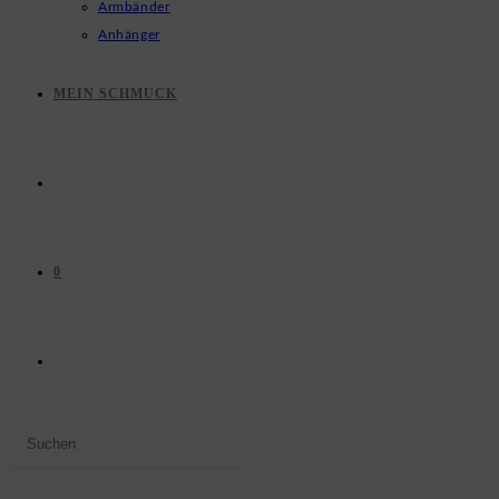
Armbänder
Anhänger
MEIN SCHMUCK
0
WEBSITE-
Press
SUCHE
Escape
to