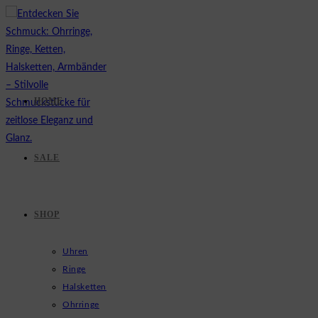
Zum
Inhalt
springen
HOME
SALE
SHOP
Uhren
Ringe
Halsketten
Ohrringe