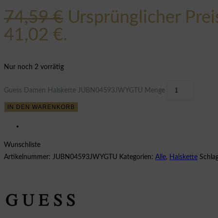
74,59
€
Ursprünglicher Prei
41,02 €.
Nur noch 2 vorrätig
Guess Damen Halskette JUBN04593JWYGTU Menge
IN DEN WARENKORB
Wunschliste
Artikelnummer:
JUBN04593JWYGTU
Kategorien:
Alle
,
Halskette
Schla