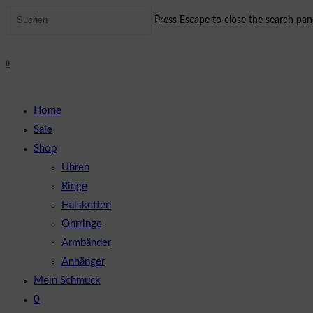
Press Escape to close the search pane
0
Home
Sale
Shop
Uhren
Ringe
Halsketten
Ohrringe
Armbänder
Anhänger
Mein Schmuck
0