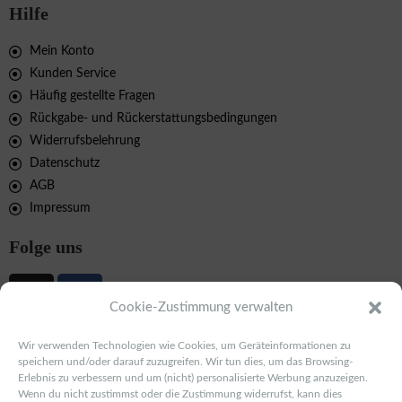
Hilfe
Mein Konto
Kunden Service
Häufig gestellte Fragen
Rückgabe- und Rückerstattungsbedingungen
Widerrufsbelehrung
Datenschutz
AGB
Impressum
Folge uns
Cookie-Zustimmung verwalten
Schmuck.jewelry
Wir verwenden Technologien wie Cookies, um Geräteinformationen zu
speichern und/oder darauf zuzugreifen. Wir tun dies, um das Browsing-
Erlebnis zu verbessern und um (nicht) personalisierte Werbung anzuzeigen.
Mansfelderstr. 56
Wenn du nicht zustimmst oder die Zustimmung widerrufst, kann dies