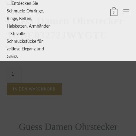
Ausgewählt:
0
Guess Damen Ohrstecker
JUBE03272JWYGTU
61,09
€
IN DEN WARENKORB
Guess Damen Ohrstecker