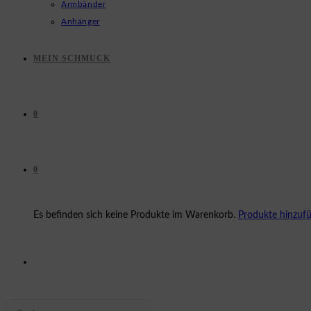
Armbänder
Anhänger
MEIN SCHMUCK
0
0
Es befinden sich keine Produkte im Warenkorb.
Produkte hinzuf
WEBSITE-
Press