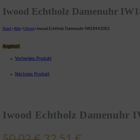
Iwood Echtholz Damenuhr IW1
Start
>
Alle
>
Uhren
>
Iwood Echtholz Damenuhr IW18443001
Angebot!
Vorheriges Produkt
Nächstes Produkt
Iwood Echtholz Damenuhr 
Ursprünglicher
Aktueller
50,02
€
32,51
€