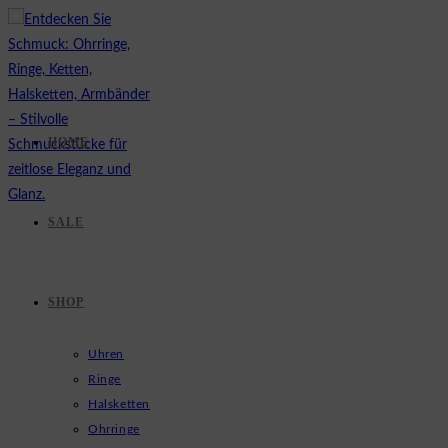
Zum
Inhalt
springen
HOME
SALE
SHOP
Uhren
Ringe
Halsketten
Ohrringe