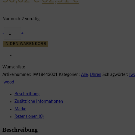
Preis
Preis
war:
ist:
Nur noch 2 vorrätig
50,02 €
32,51 €.
Iwood
-
+
Echtholz
IN DEN WARENKORB
Damenuhr
IW18443001
Menge
Wunschliste
Artikelnummer:
IW18443001
Kategorien:
Alle
,
Uhren
Schlagwörter:
Iw
Iwood
Beschreibung
Zusätzliche Informationen
Marke
Rezensionen (0)
Beschreibung