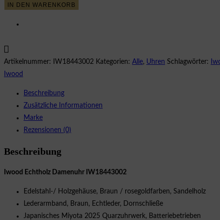
IN DEN WARENKORB
Damenuhr
IW18443002
Menge
Artikelnummer:
IW18443002
Kategorien:
Alle
,
Uhren
Schlagwörter:
Iw
Iwood
Beschreibung
Zusätzliche Informationen
Marke
Rezensionen (0)
Beschreibung
Iwood Echtholz Damenuhr IW18443002
Edelstahl-/ Holzgehäuse, Braun / rosegoldfarben, Sandelholz
Lederarmband, Braun, Echtleder, Dornschließe
Japanisches Miyota 2025 Quarzuhrwerk, Batteriebetrieben