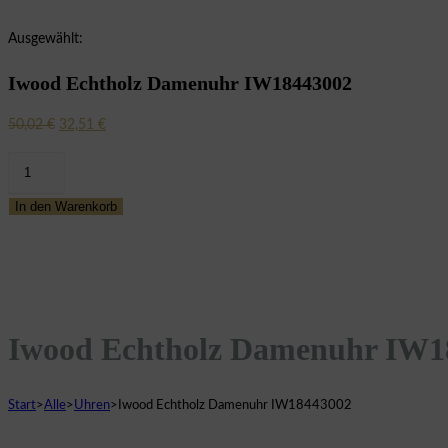
Ausgewählt:
Iwood Echtholz Damenuhr IW18443002
Ursprünglicher
Aktueller
50,02
€
32,51
€
Preis
Preis
Iwood
war:
ist:
Echtholz
50,02 €
32,51 €.
In den Warenkorb
Damenuhr
IW18443002
Menge
Iwood Echtholz Damenuhr IW1
Start
>
Alle
>
Uhren
>
Iwood Echtholz Damenuhr IW18443002