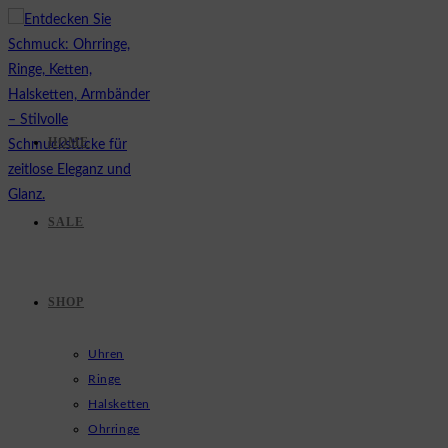
Zum
Inhalt
springen
HOME
SALE
SHOP
Uhren
Ringe
Halsketten
Ohrringe