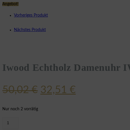
Angebot!
Vorheriges Produkt
Nächstes Produkt
Iwood Echtholz Damenuhr 
Ursprünglicher
Aktueller
50,02
€
32,51
€
Preis
Preis
war:
ist:
Nur noch 2 vorrätig
50,02 €
32,51 €.
Iwood
Echtholz