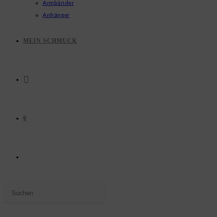
Armbänder
Anhänger
MEIN SCHMUCK
0
WEBSITE-
Press
SUCHE
Escape
to