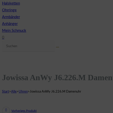
Halsketten
Ohrringe
Armbänder
Anhänger
Mein Schmuck
0
Diese
Website-
Website
Suche
durchsuchen
umschalten
Jowissa AnWy J6.226.M Damen
Start
>
Alle
>
Uhren
>
Jowissa AnWy J6.226.M Damenuhr
Vorheriges Produkt