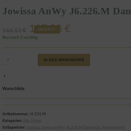
Jowissa AnWy J6.226.M Da
Ursprünglicher
Aktueller
107,98
€
166,12
€
ANGEBOT!
Preis
Preis
Nur noch 2 vorrätig
war:
ist:
Jowissa
166,12 €
107,98 €.
IN DEN WARENKORB
AnWy
J6.226.M
Damenuhr
Menge
Wunschliste
Artikelnummer:
J6.226.M
Kategorien:
Alle
,
Uhren
Schlagwörter:
Jowissa
,
Jowissa AnWy J6.226.M Damenuhr
,
Markenuhren