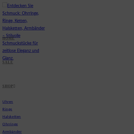
Zum
Inhalt
springen
HOME
SALE
SHOP
Uhren
Ringe
Halsketten
Ohrringe
Armbänder