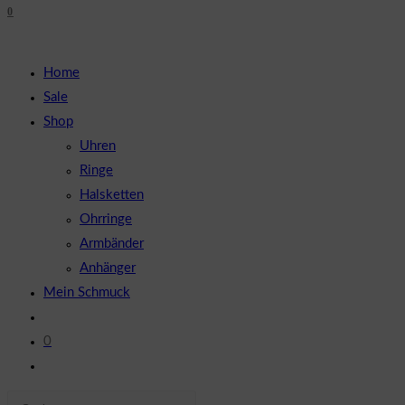
0
close
UMSCHALTEN
the
search
Home
panel.
Sale
Shop
Uhren
Ringe
Halsketten
Ohrringe
Armbänder
Anhänger
Mein Schmuck
0
Website-
Suche
Diese