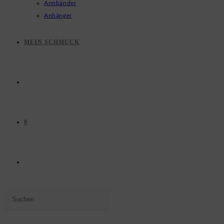
Armbänder
Anhänger
MEIN SCHMUCK
0
WEBSITE-
Press
SUCHE
Escape
to