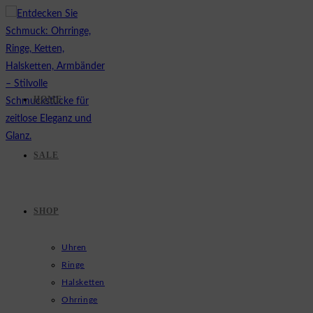
Zum
Inhalt
springen
HOME
SALE
SHOP
Uhren
Ringe
Halsketten
Ohrringe