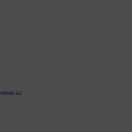
holesale
,
LLJ