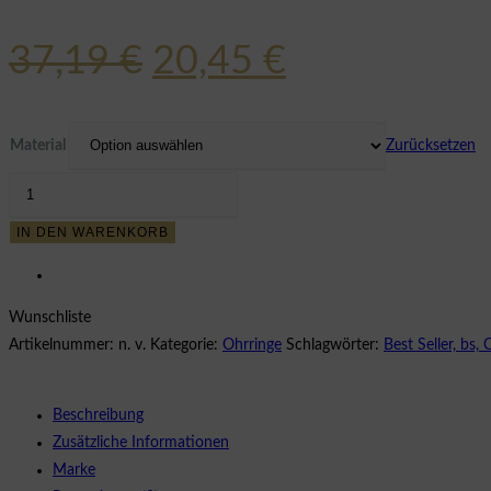
Ursprünglicher
Aktueller
37,19
€
20,45
€
Preis
Preis
war:
ist:
Material
Zurücksetzen
37,19 €
20,45 €.
MALEA
HOOPS
IN DEN WARENKORB
15mm
Menge
Wunschliste
Artikelnummer:
n. v.
Kategorie:
Ohrringe
Schlagwörter:
Best Seller, bs,
Beschreibung
Zusätzliche Informationen
Marke