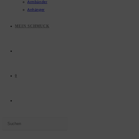
Armbänder
Anhänger
MEIN SCHMUCK
0
WEBSITE-
Press
SUCHE
Escape
to