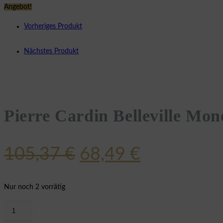
Angebot!
Vorheriges Produkt
Nächstes Produkt
Pierre Cardin Belleville 
Ursprünglicher
Aktueller
105,37
€
68,49
€
Preis
Preis
war:
ist:
Nur noch 2 vorrätig
105,37 €
68,49 €.
Pierre
Cardin