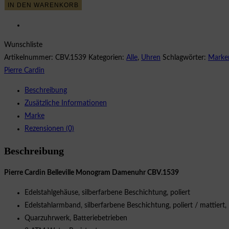
IN DEN WARENKORB
Belleville
Monogram
CBV.1539
Wunschliste
Damenuhr
Artikelnummer:
CBV.1539
Kategorien:
Alle
,
Uhren
Schlagwörter:
Marke
Menge
Pierre Cardin
Beschreibung
Zusätzliche Informationen
Marke
Rezensionen (0)
Beschreibung
Pierre Cardin Belleville Monogram Damenuhr CBV.1539
Edelstahlgehäuse, silberfarbene Beschichtung, poliert
Edelstahlarmband, silberfarbene Beschichtung, poliert / mattiert, 
Quarzuhrwerk, Batteriebetrieben