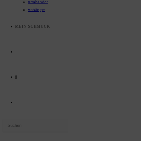
Armbänder
Anhänger
MEIN SCHMUCK
0
WEBSITE-
Press
SUCHE
Escape
to