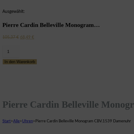
Ausgewählt:
Pierre Cardin Belleville Monogram…
Ursprünglicher
Aktueller
105,37
€
68,49
€
Preis
Preis
Pierre
war:
ist:
Cardin
105,37 €
68,49 €.
In den Warenkorb
Belleville
Monogram
CBV.1539
Damenuhr
Menge
Pierre Cardin Belleville Mon
Start
>
Alle
>
Uhren
>
Pierre Cardin Belleville Monogram CBV.1539 Damenuhr