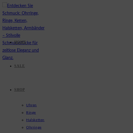
Zum
Inhalt
springen
HOME
SALE
SHOP
Uhren
Ringe
Halsketten
Ohrringe